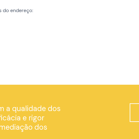
és do endereço:
 a qualidade dos
icácia e rigor
 mediação dos