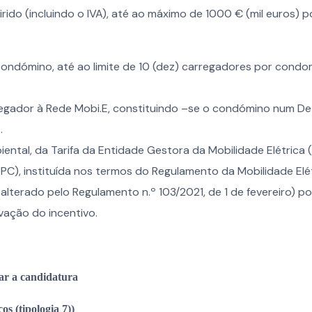
rido (incluindo o IVA), até ao máximo de 1000 € (mil euros) p
condómino, até ao limite de 10 (dez) carregadores por condo
rregador à Rede Mobi.E, constituindo –se o condómino num D
.
iental, da Tarifa da Entidade Gestora da Mobilidade Elétrica
), instituída nos termos do Regulamento da Mobilidade Elé
lterado pelo Regulamento n.º 103/2021, de 1 de fevereiro) p
ação do incentivo.
ar a candidatura
os (tipologia 7))