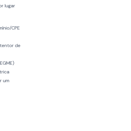
or lugar
mínio/CPE
etentor de
 (EGME)
trica
or um