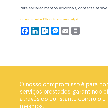
Para esclarecimentos adicionais, contacte atrav
incentivovbe@fundoambiental.pt
Facebook
LinkedIn
Outlook.com
Messenger
Email
Print
O nosso compromisso é para com
serviços prestados, garantindo ef
através do constante controlo e
mesmos.