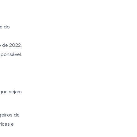
me do
o de 2022,
sponsável.
 que sejam
geiros de
ricas e