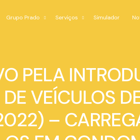
Grupo Prado
Serviços
Simulador
No
Quem somos
Prado Gest
Equipa
Prado Habit
VO PELA INTRO
Recrutamento
Prado Business
Serviços adicionais
DE VEÍCULOS DE
2022) – CARRE