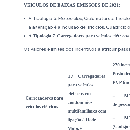
VEÍCULOS DE BAIXAS EMISSÕES DE 2021:
A Tipologia 5. Motociclos, Ciclomotores, Tricicl
a alteração é a inclusão de Triciclos, Quadricicl
A Tipologia 7. Carregadores para veículos elétrico
Os valores e limites dos incentivos a atribuir pass
270
ince
Posto d
T7 –
Carregadores
PVP (incl
para veículos
elétricos em
– Máxim
Carregadores para
condomínios
de pesso
veículos elétricos
multifamiliares com
– Máxim
ligação à Rede
(Código 
Mobi.E