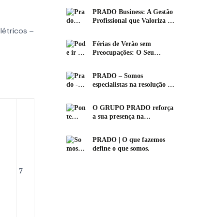
PRADO Business: A Gestão
Profissional que Valoriza o
létricos –
Seu Condomínio Comercial
Férias de Verão sem
Preocupações: O Seu
Condomínio em Boas Mãos
PRADO – Somos
especialistas na resolução de
problemas
O GRUPO PRADO reforça
a sua presença na
encantadora Vila de
Alcochete
PRADO | O que fazemos
define o que somos.
7